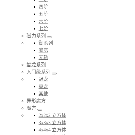
四阶
五阶
六阶
七阶
磁力系列
御系列
嘀嗒
无轨
智龙系列
入门级系列
冠龙
睿龙
其他
异形魔方
魔方
2x2x2 立方体
3x3x3 立方体
4x4x4 立方体