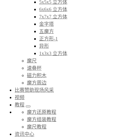
5x5x5 立方体
6x6x6 立方体
7x7x7 立方体
金字塔
五魔方
正方形-1
异形
1x3x3 立方体
魔尺
速叠杯
磁力积木
魔方周边
比赛赞助现场风采
视频
教程
魔方还原教程
魔方组装教程
魔尺教程
资讯中心