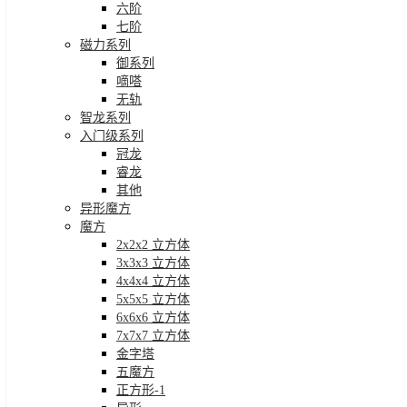
六阶
七阶
磁力系列
御系列
嘀嗒
无轨
智龙系列
入门级系列
冠龙
睿龙
其他
异形魔方
魔方
2x2x2 立方体
3x3x3 立方体
4x4x4 立方体
5x5x5 立方体
6x6x6 立方体
7x7x7 立方体
金字塔
五魔方
正方形-1