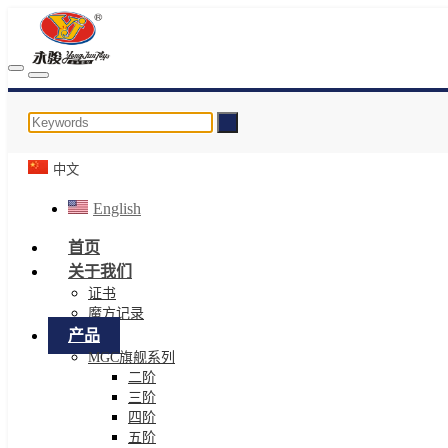
中文
English
首页
关于我们
证书
魔方记录
产品
MGC旗舰系列
二阶
三阶
四阶
五阶