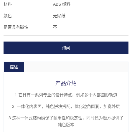
材料
ABS 塑料
颜色
无贴纸
是否具有磁性
不
询问
描述
产品介绍
1.它具有一系列专业的设计特点，例如多个内部圆形轨道
2. 一体化内表面，纯色拼块搭配，优化边角圆润，加宽外层
3.这种一体式结构确保了耐用性和稳定性，同时还为魔方提供了
纯色版本